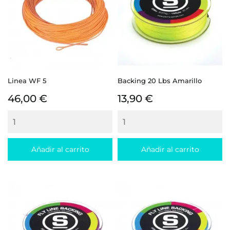
Linea WF 5
Backing 20 Lbs Amarillo
Precio
Precio
46,00 €
13,90 €
Añadir al carrito
Añadir al carrito