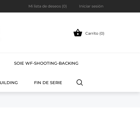
Mi lista de deseos (
0
)
Iniciar sesión

Carrito (0)
SOIE WF-SHOOTING-BACKING
UILDING
FIN DE SERIE