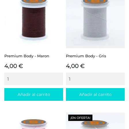
Premium Body - Maron
Premium Body - Gris
Precio
Precio
4,00 €
4,00 €
Añadir al carrito
Añadir al carrito
¡EN OFERTA!