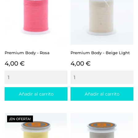
Premium Body - Rosa
Premium Body - Beige Light
Precio
Precio
4,00 €
4,00 €
Añadir al carrito
Añadir al carrito
¡EN OFERTA!