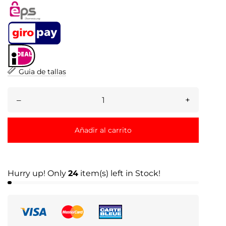
Guia de tallas
–
+
Añadir al carrito
Hurry up! Only
24
item(s) left in Stock!