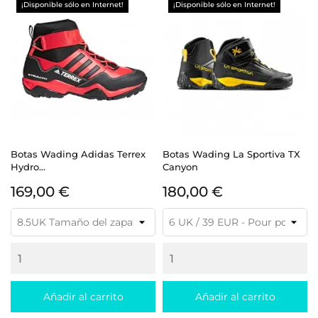
¡Disponible sólo en Internet!
¡Disponible sólo en Internet!
Botas Wading Adidas Terrex
Botas Wading La Sportiva TX
Hydro...
Canyon
Precio
Precio
169,00 €
180,00 €
Añadir al carrito
Añadir al carrito