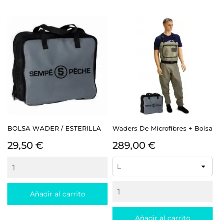
BOLSA WADER / ESTERILLA
Waders De Microfibres + Bolsa
Precio
Precio
29,50 €
289,00 €
Añadir al carrito
Añadir al carrito