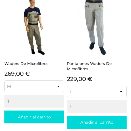
Waders De Microfibres
Pantalones Waders De
Microfibres
Precio
269,00 €
Precio
229,00 €
Añadir al carrito
Añadir al carrito