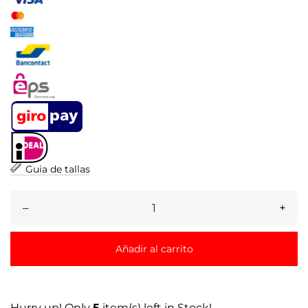
Guia de tallas
–
+
Añadir al carrito
Hurry up! Only
5
item(s) left in Stock!