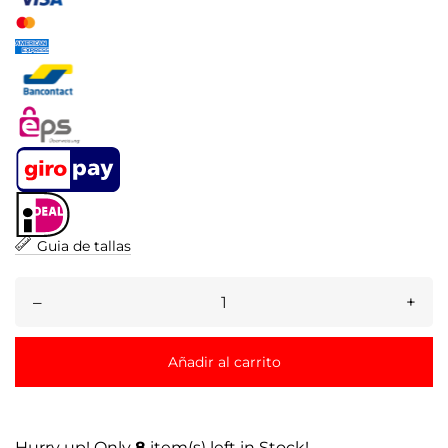
Guia de tallas
–
+
Añadir al carrito
Hurry up! Only
8
item(s) left in Stock!