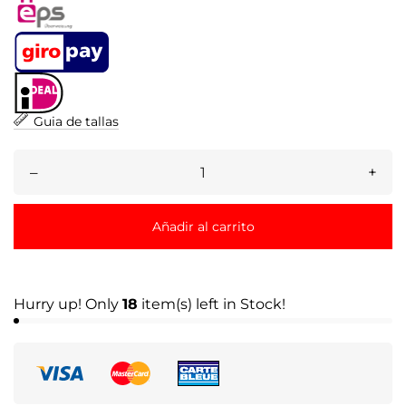
Guia de tallas
–
+
Añadir al carrito
Hurry up! Only
18
item(s) left in Stock!