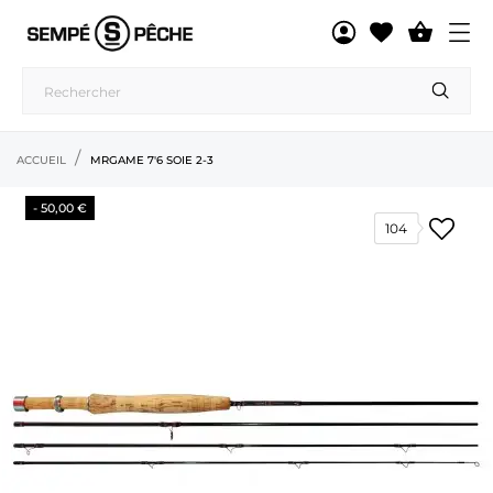

ACCUEIL
MRGAME 7'6 SOIE 2-3
- 50,00 €
104