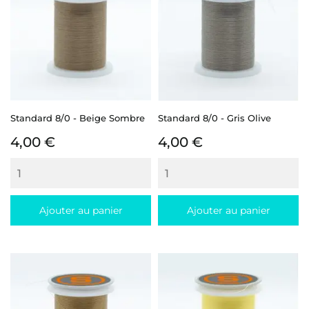
Standard 8/0 - Beige Sombre
Standard 8/0 - Gris Olive
Prix
Prix
4,00 €
4,00 €
Ajouter au panier
Ajouter au panier