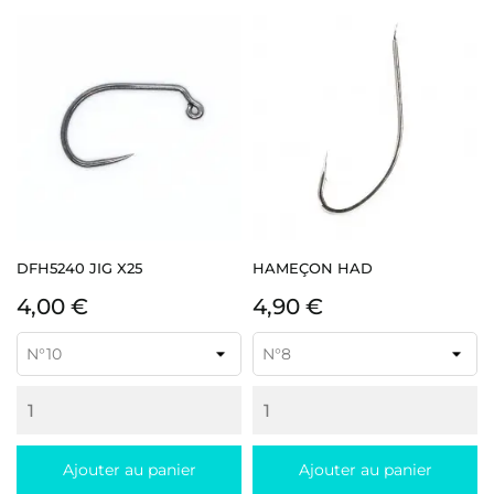
DFH5240 JIG X25
HAMEÇON HAD
Prix
Prix
4,00 €
4,90 €
Ajouter au panier
Ajouter au panier