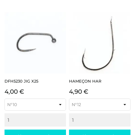
DFH5230 JIG X25
HAMEÇON HAR
Prix
Prix
4,00 €
4,90 €