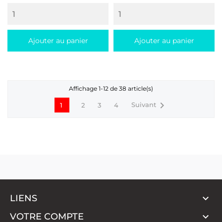
Ajouter au panier
Ajouter au panier
Affichage 1-12 de 38 article(s)

Suivant
1
2
3
4

LIENS

VOTRE COMPTE