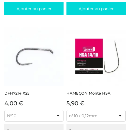
Ajouter au panier
Ajouter au panier
DFH7214 X25
HAMEÇON Monté HSA
Prix
Prix
4,00 €
5,90 €