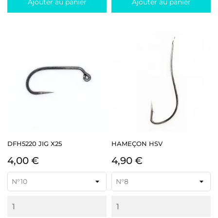
Ajouter au panier
Ajouter au panier
DFH5220 JIG X25
HAMEÇON HSV
Prix
Prix
4,00 €
4,90 €